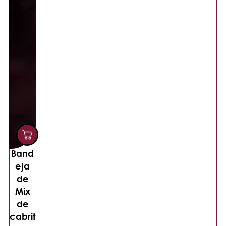
Band
eja
de
Mix
de
cabrit