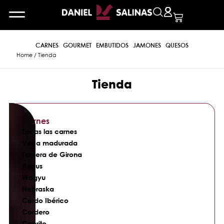
CARNES
GOURMET
EMBUTIDOS
JAMONES
QUESOS
Home
/ Tienda
Tienda
Carnes
Todas las carnes
Vaca madurada
Ternera de Girona
Angus
Wagyu
Nebraska
Cerdo Ibérico
Cordero
Cabrito