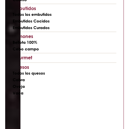
Embutidos
Todos los embutidos
Embutidos Cocidos
Embutidos Curados
Jamones
Bellota 100%
Cebo campo
Gourmet
Quesos
Todos los quesos
Cabra
Oveja
Vaca