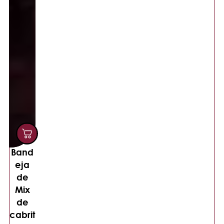
Band
eja
de
Mix
de
cabrit