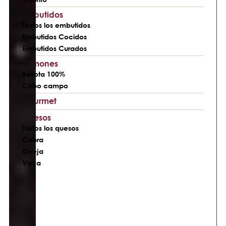
Embutidos
Todos los embutidos
Embutidos Cocidos
Embutidos Curados
Jamones
Bellota 100%
Cebo campo
Gourmet
Quesos
Todos los quesos
Cabra
Oveja
Vaca