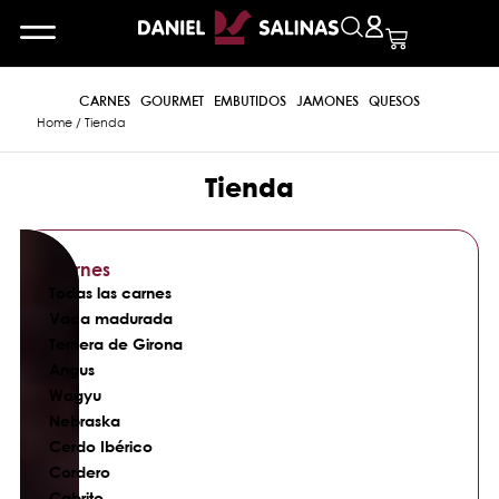
CARNES
GOURMET
EMBUTIDOS
JAMONES
QUESOS
Home
/ Tienda
Tienda
Carnes
Todas las carnes
Vaca madurada
Ternera de Girona
Angus
Wagyu
Nebraska
Cerdo Ibérico
Cordero
Cabrito