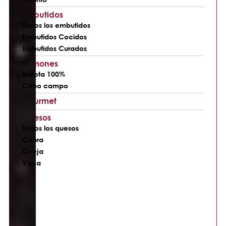
Embutidos
Todos los embutidos
Embutidos Cocidos
Embutidos Curados
Jamones
Bellota 100%
Cebo campo
Gourmet
Quesos
Todos los quesos
Cabra
Oveja
Vaca