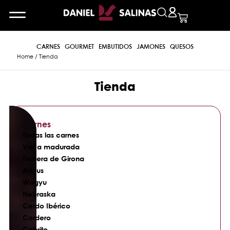
CARNES
GOURMET
EMBUTIDOS
JAMONES
QUESOS
Home
/ Tienda
Tienda
Carnes
Todas las carnes
Vaca madurada
Ternera de Girona
Angus
Wagyu
Nebraska
Cerdo Ibérico
Cordero
Cabrito