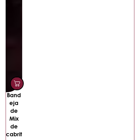
Band
eja
de
Mix
de
cabrit