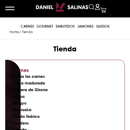
CARNES
GOURMET
EMBUTIDOS
JAMONES
QUESOS
Home
/ Tienda
Tienda
Carnes
Todas las carnes
Vaca madurada
Ternera de Girona
Angus
Wagyu
Nebraska
Cerdo Ibérico
Cordero
Cabrito