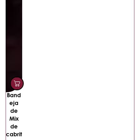
Band
eja
de
Mix
de
cabrit