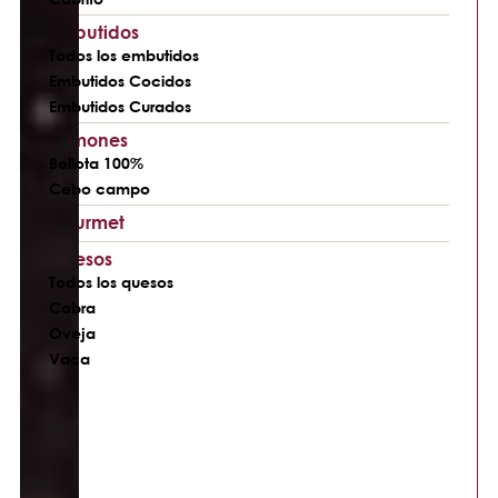
Embutidos
Todos los embutidos
Embutidos Cocidos
Embutidos Curados
Jamones
Bellota 100%
Cebo campo
Gourmet
Quesos
Todos los quesos
Cabra
Oveja
Vaca