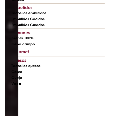
Embutidos
Todos los embutidos
Embutidos Cocidos
Embutidos Curados
Jamones
Bellota 100%
Cebo campo
Gourmet
Quesos
Todos los quesos
Cabra
Oveja
Vaca