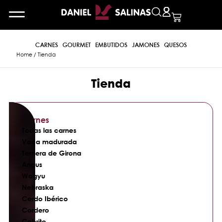
CARNES
GOURMET
EMBUTIDOS
JAMONES
QUESOS
Home
/ Tienda
Tienda
Carnes
Todas las carnes
Vaca madurada
Ternera de Girona
Angus
Wagyu
Nebraska
Cerdo Ibérico
Cordero
Cabrito