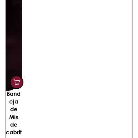
Band
eja
de
Mix
de
cabrit