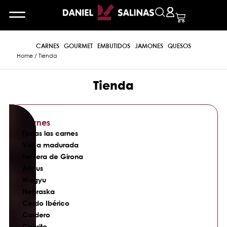
CARNES
GOURMET
EMBUTIDOS
JAMONES
QUESOS
Home
/ Tienda
Tienda
Carnes
Todas las carnes
Vaca madurada
Ternera de Girona
Angus
Wagyu
Nebraska
Cerdo Ibérico
Cordero
Cabrito