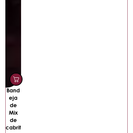
Band
eja
de
Mix
de
cabrit