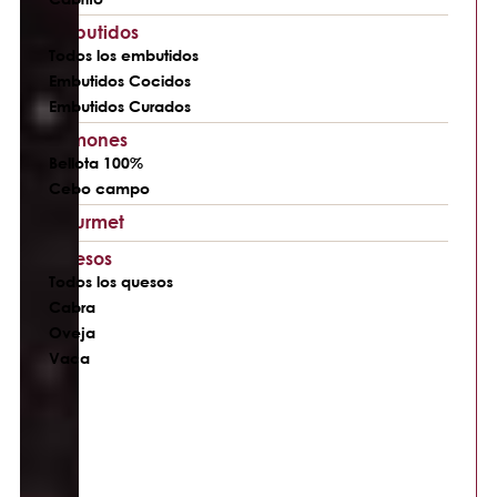
Embutidos
Todos los embutidos
Embutidos Cocidos
Embutidos Curados
Jamones
Bellota 100%
Cebo campo
Gourmet
Quesos
Todos los quesos
Cabra
Oveja
Vaca