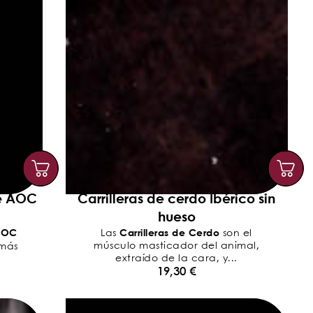
e AOC
Carrilleras de cerdo Ibérico sin
hueso
AOC
Carrilleras de Cerdo
Las
son el
músculo masticador del animal,
 más
extraído de la cara, y...
19,30
€