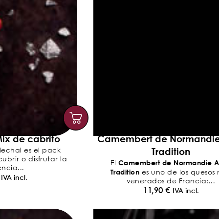
ix de cabrito
Camembert de Normandi
Tradition
lechal es el pack
brir o disfrutar la
Camembert de Normandie 
El
ncia...
Tradition
es uno de los quesos
IVA incl.
venerados de Francia:...
11,90
€
IVA incl.