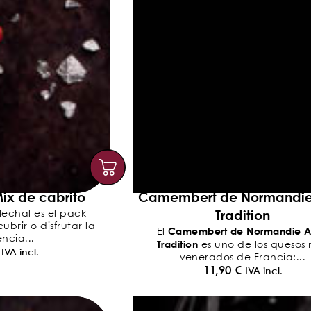
ix de cabrito
Camembert de Normandi
Tradition
lechal es el pack
brir o disfrutar la
Camembert de Normandie 
El
ncia...
Tradition
es uno de los quesos
IVA incl.
venerados de Francia:...
11,90
€
IVA incl.