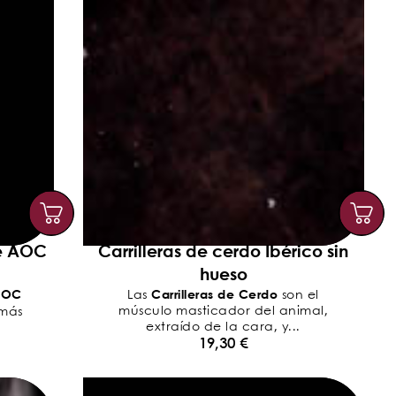
e AOC
Carrilleras de cerdo Ibérico sin
hueso
AOC
Carrilleras de Cerdo
Las
son el
músculo masticador del animal,
 más
extraído de la cara, y...
19,30
€