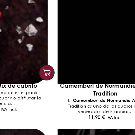
ix de cabrito
Camembert de Normandi
Tradition
lechal es el pack
brir o disfrutar la
Camembert de Normandie 
El
ncia...
Tradition
es uno de los quesos
IVA incl.
venerados de Francia:...
11,90
€
IVA incl.