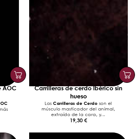
e AOC
Carrilleras de cerdo Ibérico sin
hueso
AOC
Carrilleras de Cerdo
Las
son el
músculo masticador del animal,
 más
extraído de la cara, y...
19,30
€