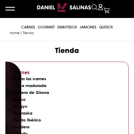
CARNES
GOURMET
EMBUTIDOS
JAMONES
QUESOS
Home
/ Tienda
Tienda
Carnes
Todas las carnes
Vaca madurada
Ternera de Girona
Angus
Wagyu
Nebraska
Cerdo Ibérico
Cordero
Cabrito