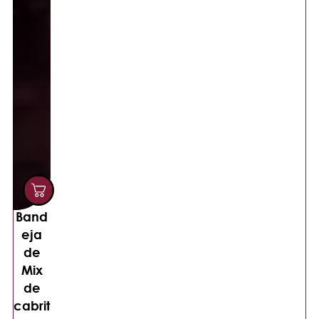
Band
eja
de
Mix
de
cabrit