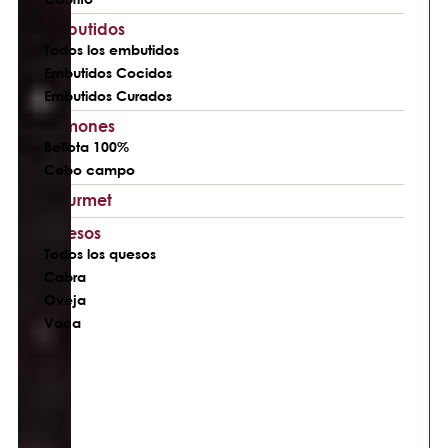
Embutidos
Todos los embutidos
Embutidos Cocidos
Embutidos Curados
Jamones
Bellota 100%
Cebo campo
Gourmet
Quesos
Todos los quesos
Cabra
Oveja
Vaca