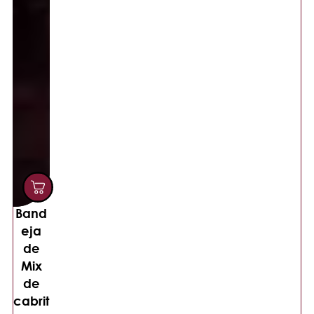
Band
eja
de
Mix
de
cabrit