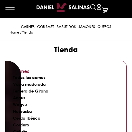
CARNES
GOURMET
EMBUTIDOS
JAMONES
QUESOS
Home
/ Tienda
Tienda
Carnes
Todas las carnes
Vaca madurada
Ternera de Girona
Angus
Wagyu
Nebraska
Cerdo Ibérico
Cordero
Cabrito