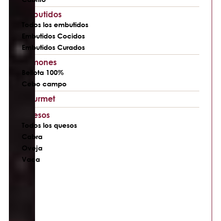
Embutidos
Todos los embutidos
Embutidos Cocidos
Embutidos Curados
Jamones
Bellota 100%
Cebo campo
Gourmet
Quesos
Todos los quesos
Cabra
Oveja
Vaca