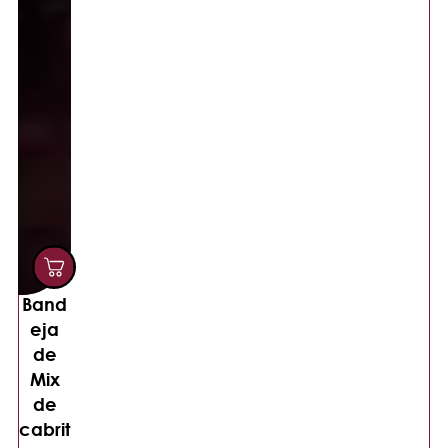
Band
eja
de
Mix
de
cabrit