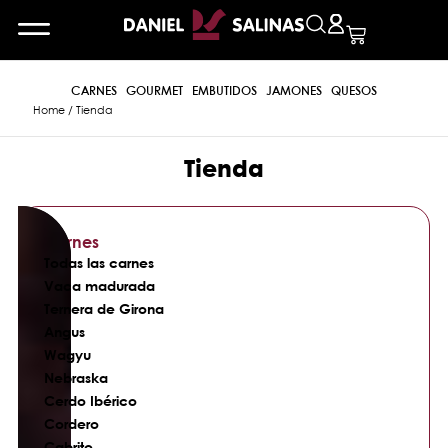
CARNES
GOURMET
EMBUTIDOS
JAMONES
QUESOS
Home
/ Tienda
Tienda
Carnes
Todas las carnes
Vaca madurada
Ternera de Girona
Angus
Wagyu
Nebraska
Cerdo Ibérico
Cordero
Cabrito