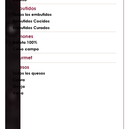
Embutidos
Todos los embutidos
Embutidos Cocidos
Embutidos Curados
Jamones
Bellota 100%
Cebo campo
Gourmet
Quesos
Todos los quesos
Cabra
Oveja
Vaca