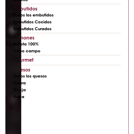
Embutidos
Todos los embutidos
Embutidos Cocidos
Embutidos Curados
Jamones
Bellota 100%
Cebo campo
Gourmet
Quesos
Todos los quesos
Cabra
Oveja
Vaca