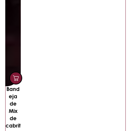
Band
eja
de
Mix
de
cabrit