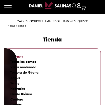
CARNES
GOURMET
EMBUTIDOS
JAMONES
QUESOS
Home
/ Tienda
Tienda
Carnes
Todas las carnes
Vaca madurada
Ternera de Girona
Angus
Wagyu
Nebraska
Cerdo Ibérico
Cordero
Cabrito