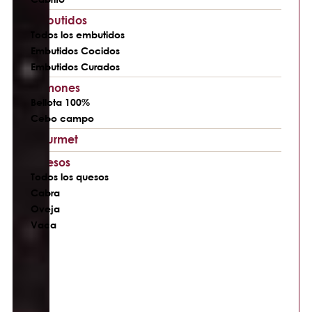
Embutidos
Todos los embutidos
Embutidos Cocidos
Embutidos Curados
Jamones
Bellota 100%
Cebo campo
Gourmet
Quesos
Todos los quesos
Cabra
Oveja
Vaca