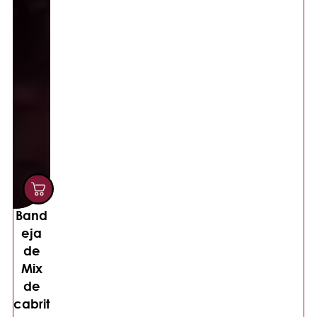
Band
eja
de
Mix
de
cabrit