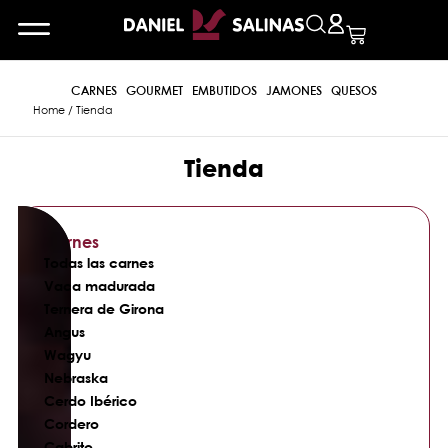
CARNES
GOURMET
EMBUTIDOS
JAMONES
QUESOS
Home
/ Tienda
Tienda
Carnes
Todas las carnes
Vaca madurada
Ternera de Girona
Angus
Wagyu
Nebraska
Cerdo Ibérico
Cordero
Cabrito