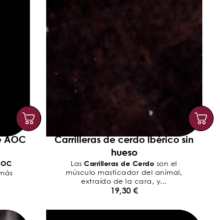
e AOC
Carrilleras de cerdo Ibérico sin
hueso
AOC
Carrilleras de Cerdo
Las
son el
músculo masticador del animal,
 más
extraído de la cara, y...
19,30
€