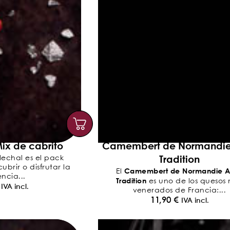
ix de cabrito
Camembert de Normandi
Tradition
lechal es el pack
brir o disfrutar la
Camembert de Normandie 
El
ncia...
Tradition
es uno de los quesos
IVA incl.
venerados de Francia:...
11,90
€
IVA incl.