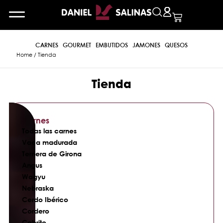
CARNES
GOURMET
EMBUTIDOS
JAMONES
QUESOS
Home
/ Tienda
Tienda
Carnes
Todas las carnes
Vaca madurada
Ternera de Girona
Angus
Wagyu
Nebraska
Cerdo Ibérico
Cordero
Cabrito