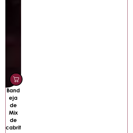
Band
eja
de
Mix
de
cabrit