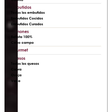
Embutidos
Todos los embutidos
Embutidos Cocidos
Embutidos Curados
Jamones
Bellota 100%
Cebo campo
Gourmet
Quesos
Todos los quesos
Cabra
Oveja
Vaca