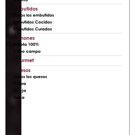
Embutidos
Todos los embutidos
Embutidos Cocidos
Embutidos Curados
Jamones
Bellota 100%
Cebo campo
Gourmet
Quesos
Todos los quesos
Cabra
Oveja
Vaca