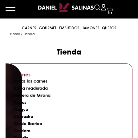
CARNES
GOURMET
EMBUTIDOS
JAMONES
QUESOS
Home
/ Tienda
Tienda
Carnes
Todas las carnes
Vaca madurada
Ternera de Girona
Angus
Wagyu
Nebraska
Cerdo Ibérico
Cordero
Cabrito