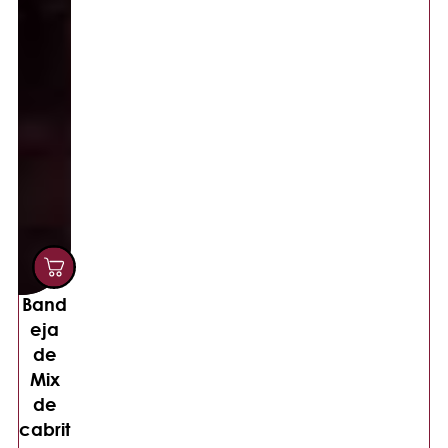
Band
eja
de
Mix
de
cabrit