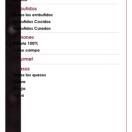
Embutidos
Todos los embutidos
Embutidos Cocidos
Embutidos Curados
Jamones
Bellota 100%
Cebo campo
Gourmet
Quesos
Todos los quesos
Cabra
Oveja
Vaca