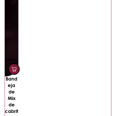
Band
eja
de
Mix
de
cabrit