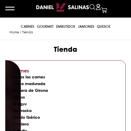
CARNES
GOURMET
EMBUTIDOS
JAMONES
QUESOS
Home
/ Tienda
Tienda
Carnes
Todas las carnes
Vaca madurada
Ternera de Girona
Angus
Wagyu
Nebraska
Cerdo Ibérico
Cordero
Cabrito