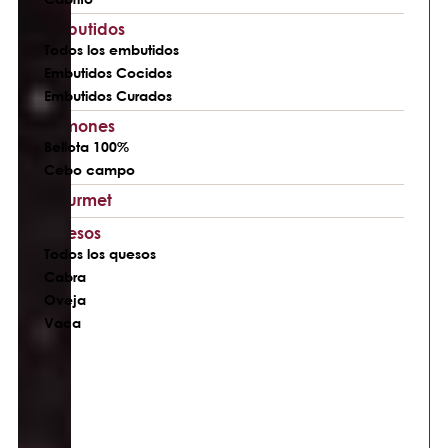
Embutidos
Todos los embutidos
Embutidos Cocidos
Embutidos Curados
Jamones
Bellota 100%
Cebo campo
Gourmet
Quesos
Todos los quesos
Cabra
Oveja
Vaca