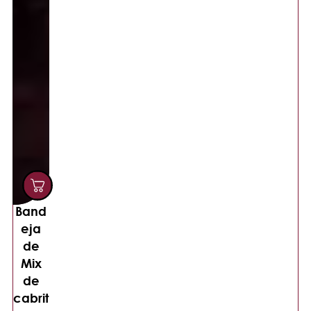
Band
eja
de
Mix
de
cabrit