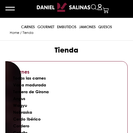
CARNES
GOURMET
EMBUTIDOS
JAMONES
QUESOS
Home
/ Tienda
Tienda
Carnes
Todas las carnes
Vaca madurada
Ternera de Girona
Angus
Wagyu
Nebraska
Cerdo Ibérico
Cordero
Cabrito