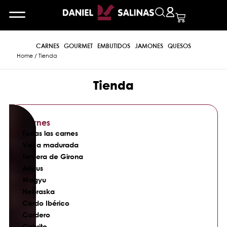
CARNES
GOURMET
EMBUTIDOS
JAMONES
QUESOS
Home
/ Tienda
Tienda
Carnes
Todas las carnes
Vaca madurada
Ternera de Girona
Angus
Wagyu
Nebraska
Cerdo Ibérico
Cordero
Cabrito