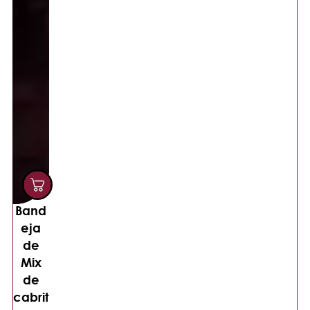
Band
eja
de
Mix
de
cabrit