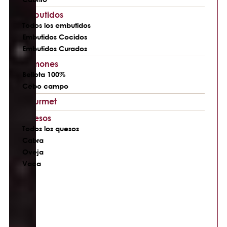
Embutidos
Todos los embutidos
Embutidos Cocidos
Embutidos Curados
Jamones
Bellota 100%
Cebo campo
Gourmet
Quesos
Todos los quesos
Cabra
Oveja
Vaca