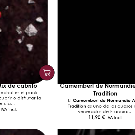
ix de cabrito
Camembert de Normandi
Tradition
lechal es el pack
brir o disfrutar la
Camembert de Normandie 
El
ncia...
Tradition
es uno de los quesos
IVA incl.
venerados de Francia:...
11,90
€
IVA incl.