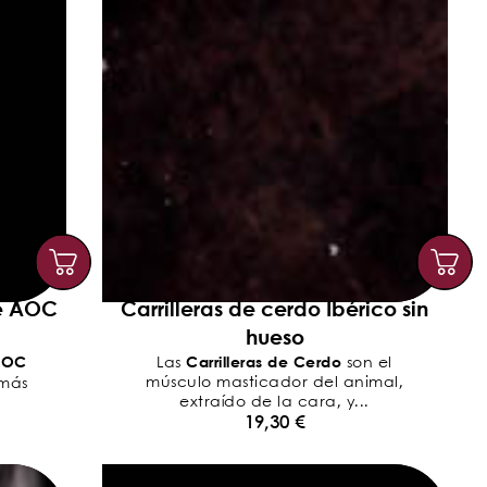
e AOC
Carrilleras de cerdo Ibérico sin
hueso
AOC
Carrilleras de Cerdo
Las
son el
músculo masticador del animal,
 más
extraído de la cara, y...
19,30
€