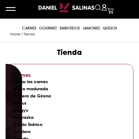
CARNES
GOURMET
EMBUTIDOS
JAMONES
QUESOS
Home
/ Tienda
Tienda
Carnes
Todas las carnes
Vaca madurada
Ternera de Girona
Angus
Wagyu
Nebraska
Cerdo Ibérico
Cordero
Cabrito