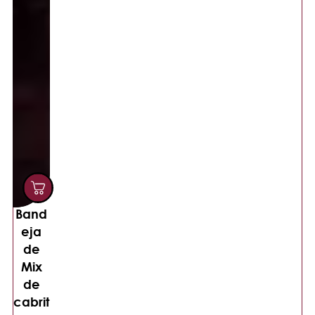
Band
eja
de
Mix
de
cabrit