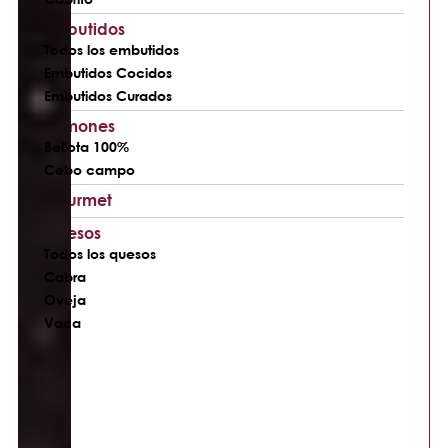
Embutidos
Todos los embutidos
Embutidos Cocidos
Embutidos Curados
Jamones
Bellota 100%
Cebo campo
Gourmet
Quesos
Todos los quesos
Cabra
Oveja
Vaca