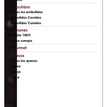
Embutidos
Todos los embutidos
Embutidos Cocidos
Embutidos Curados
Jamones
Bellota 100%
Cebo campo
Gourmet
Quesos
Todos los quesos
Cabra
Oveja
Vaca