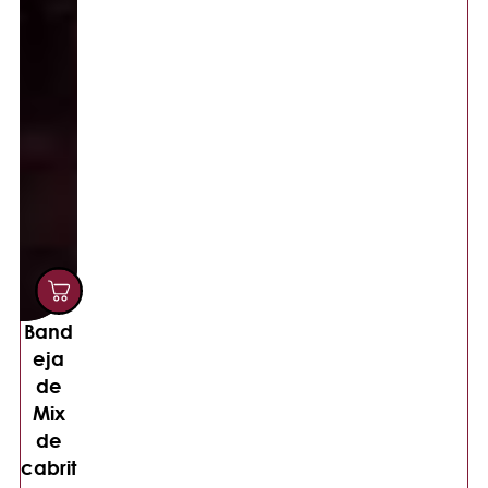
Band
eja
de
Mix
de
cabrit