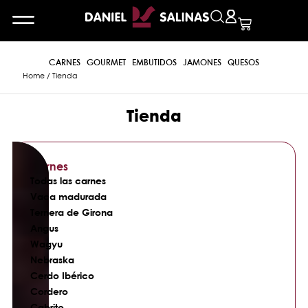
CARNES
GOURMET
EMBUTIDOS
JAMONES
QUESOS
Home
/ Tienda
Tienda
Carnes
Todas las carnes
Vaca madurada
Ternera de Girona
Angus
Wagyu
Nebraska
Cerdo Ibérico
Cordero
Cabrito