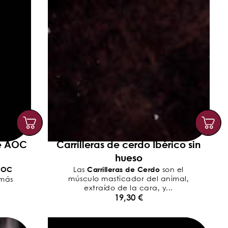
e AOC
Carrilleras de cerdo Ibérico sin
hueso
AOC
Carrilleras de Cerdo
Las
son el
músculo masticador del animal,
 más
extraído de la cara, y...
19,30
€