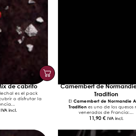
ix de cabrito
Camembert de Normandi
Tradition
lechal es el pack
brir o disfrutar la
Camembert de Normandie 
El
ncia...
Tradition
es uno de los quesos
IVA incl.
venerados de Francia:...
11,90
€
IVA incl.