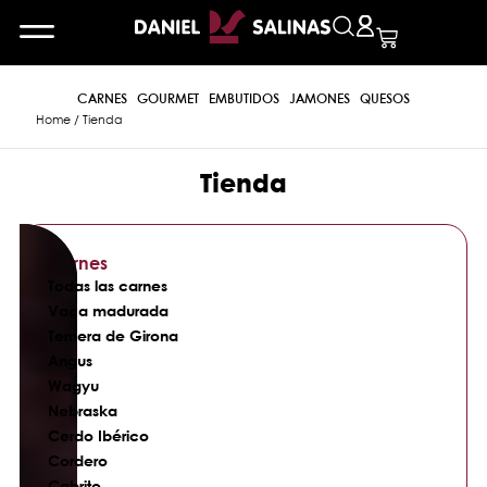
CARNES
GOURMET
EMBUTIDOS
JAMONES
QUESOS
Home
/ Tienda
Tienda
Carnes
Todas las carnes
Vaca madurada
Ternera de Girona
Angus
Wagyu
Nebraska
Cerdo Ibérico
Cordero
Cabrito