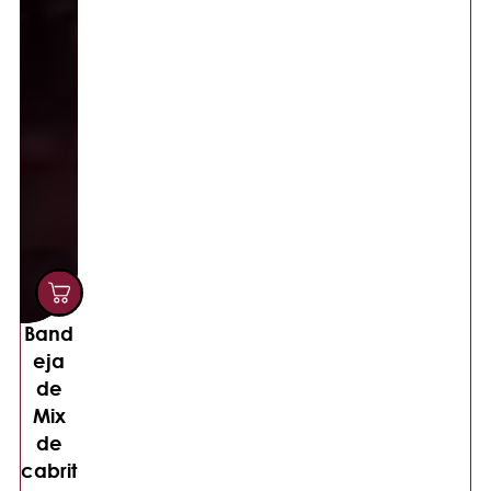
Band
eja
de
Mix
de
cabrit