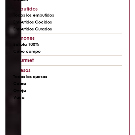
Embutidos
Todos los embutidos
Embutidos Cocidos
Embutidos Curados
Jamones
Bellota 100%
Cebo campo
Gourmet
Quesos
Todos los quesos
Cabra
Oveja
Vaca