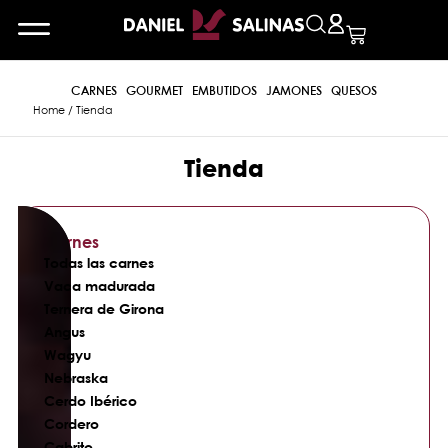
CARNES
GOURMET
EMBUTIDOS
JAMONES
QUESOS
Home
/ Tienda
Tienda
Carnes
Todas las carnes
Vaca madurada
Ternera de Girona
Angus
Wagyu
Nebraska
Cerdo Ibérico
Cordero
Cabrito