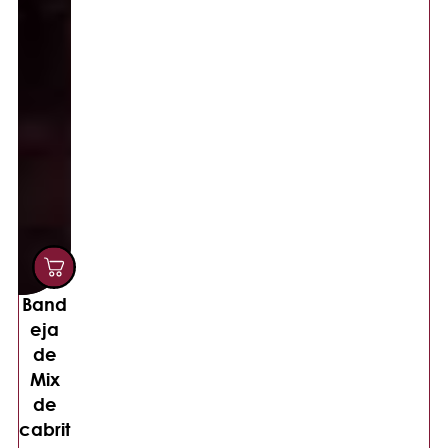
Band
eja
de
Mix
de
cabrit