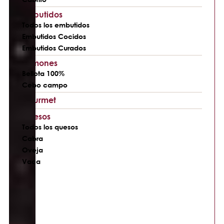
Embutidos
Todos los embutidos
Embutidos Cocidos
Embutidos Curados
Jamones
Bellota 100%
Cebo campo
Gourmet
Quesos
Todos los quesos
Cabra
Oveja
Vaca