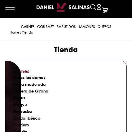
CARNES
GOURMET
EMBUTIDOS
JAMONES
QUESOS
Home
/ Tienda
Tienda
Carnes
Todas las carnes
Vaca madurada
Ternera de Girona
Angus
Wagyu
Nebraska
Cerdo Ibérico
Cordero
Cabrito