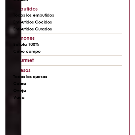
Embutidos
Todos los embutidos
Embutidos Cocidos
Embutidos Curados
Jamones
Bellota 100%
Cebo campo
Gourmet
Quesos
Todos los quesos
Cabra
Oveja
Vaca