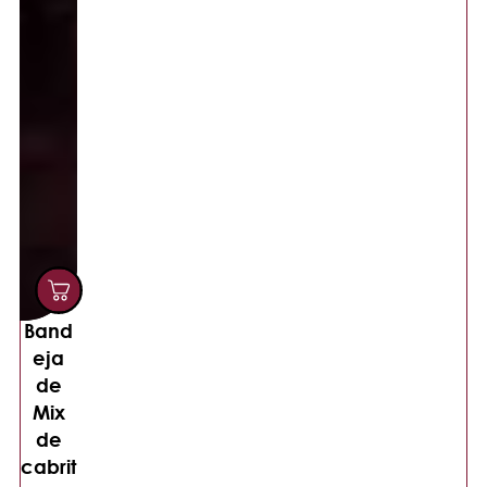
Band
eja
de
Mix
de
cabrit