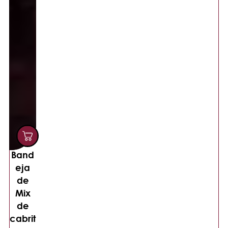
Band
eja
de
Mix
de
cabrit