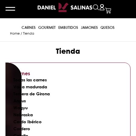
CARNES
GOURMET
EMBUTIDOS
JAMONES
QUESOS
Home
/ Tienda
Tienda
Carnes
Todas las carnes
Vaca madurada
Ternera de Girona
Angus
Wagyu
Nebraska
Cerdo Ibérico
Cordero
Cabrito