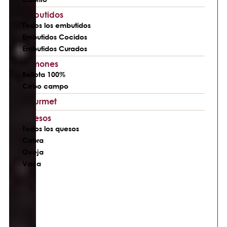
Embutidos
Todos los embutidos
Embutidos Cocidos
Embutidos Curados
Jamones
Bellota 100%
Cebo campo
Gourmet
Quesos
Todos los quesos
Cabra
Oveja
Vaca