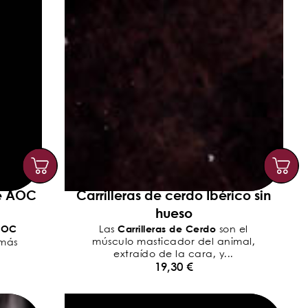
e AOC
Carrilleras de cerdo Ibérico sin
hueso
AOC
Carrilleras de Cerdo
Las
son el
músculo masticador del animal,
 más
extraído de la cara, y...
19,30
€