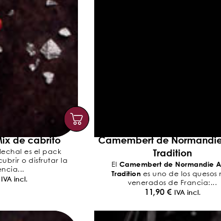
ix de cabrito
Camembert de Normandi
Tradition
lechal es el pack
brir o disfrutar la
Camembert de Normandie 
El
ncia...
Tradition
es uno de los quesos
IVA incl.
venerados de Francia:...
11,90
€
IVA incl.