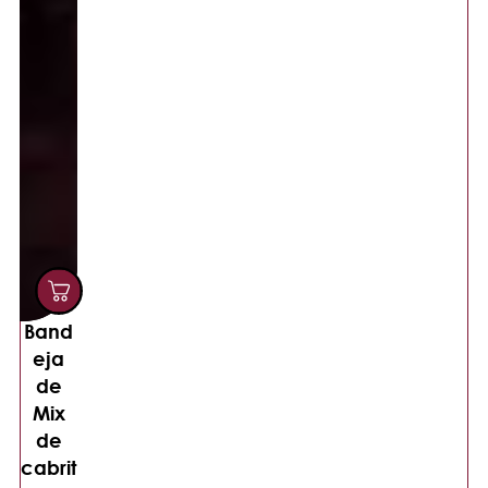
Band
eja
de
Mix
de
cabrit