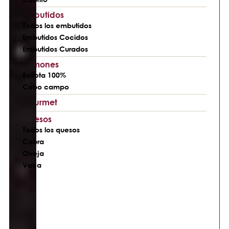
Embutidos
Todos los embutidos
Embutidos Cocidos
Embutidos Curados
Jamones
Bellota 100%
Cebo campo
Gourmet
Quesos
Todos los quesos
Cabra
Oveja
Vaca