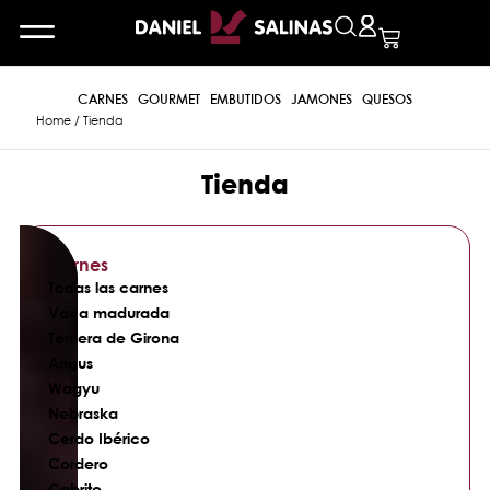
CARNES
GOURMET
EMBUTIDOS
JAMONES
QUESOS
Home
/ Tienda
Tienda
Carnes
Todas las carnes
Vaca madurada
Ternera de Girona
Angus
Wagyu
Nebraska
Cerdo Ibérico
Cordero
Cabrito