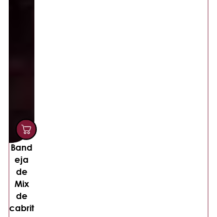
Band
eja
de
Mix
de
cabrit