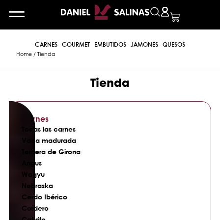
CARNES
GOURMET
EMBUTIDOS
JAMONES
QUESOS
Home
/ Tienda
Tienda
Carnes
Todas las carnes
Vaca madurada
Ternera de Girona
Angus
Wagyu
Nebraska
Cerdo Ibérico
Cordero
Cabrito