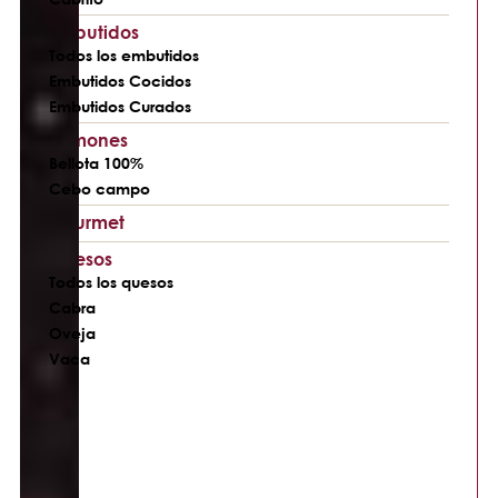
Embutidos
Todos los embutidos
Embutidos Cocidos
Embutidos Curados
Jamones
Bellota 100%
Cebo campo
Gourmet
Quesos
Todos los quesos
Cabra
Oveja
Vaca