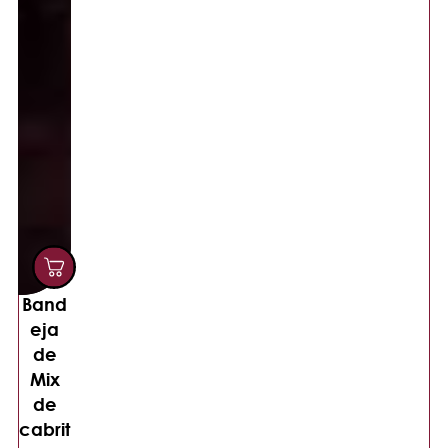
Band
eja
de
Mix
de
cabrit