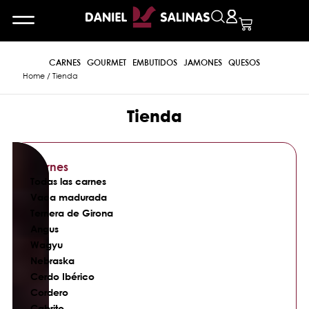
CARNES
GOURMET
EMBUTIDOS
JAMONES
QUESOS
Home
/ Tienda
Tienda
Carnes
Todas las carnes
Vaca madurada
Ternera de Girona
Angus
Wagyu
Nebraska
Cerdo Ibérico
Cordero
Cabrito