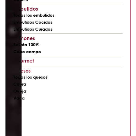
Embutidos
Todos los embutidos
Embutidos Cocidos
Embutidos Curados
Jamones
Bellota 100%
Cebo campo
Gourmet
Quesos
Todos los quesos
Cabra
Oveja
Vaca