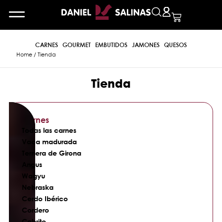
CARNES
GOURMET
EMBUTIDOS
JAMONES
QUESOS
Home
/ Tienda
Tienda
Carnes
Todas las carnes
Vaca madurada
Ternera de Girona
Angus
Wagyu
Nebraska
Cerdo Ibérico
Cordero
Cabrito