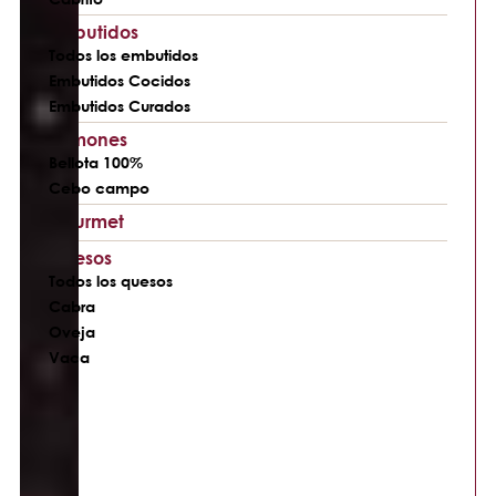
Embutidos
Todos los embutidos
Embutidos Cocidos
Embutidos Curados
Jamones
Bellota 100%
Cebo campo
Gourmet
Quesos
Todos los quesos
Cabra
Oveja
Vaca