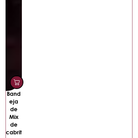
Band
eja
de
Mix
de
cabrit