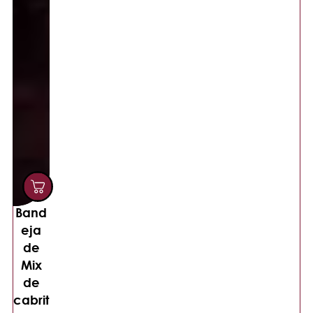
Band
eja
de
Mix
de
cabrit