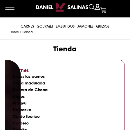
CARNES
GOURMET
EMBUTIDOS
JAMONES
QUESOS
Home
/ Tienda
Tienda
Carnes
Todas las carnes
Vaca madurada
Ternera de Girona
Angus
Wagyu
Nebraska
Cerdo Ibérico
Cordero
Cabrito