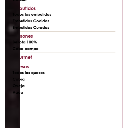
Embutidos
Todos los embutidos
Embutidos Cocidos
Embutidos Curados
Jamones
Bellota 100%
Cebo campo
Gourmet
Quesos
Todos los quesos
Cabra
Oveja
Vaca