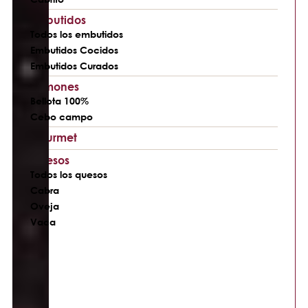
Embutidos
Todos los embutidos
Embutidos Cocidos
Embutidos Curados
Jamones
Bellota 100%
Cebo campo
Gourmet
Quesos
Todos los quesos
Cabra
Oveja
Vaca