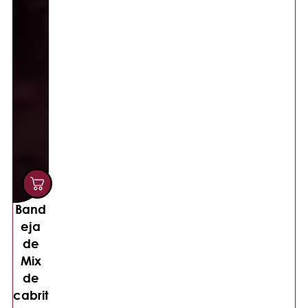
Band
eja
de
Mix
de
cabrit