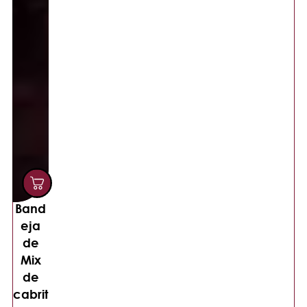
Band
eja
de
Mix
de
cabrit