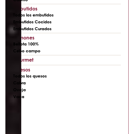
Embutidos
Todos los embutidos
Embutidos Cocidos
Embutidos Curados
Jamones
Bellota 100%
Cebo campo
Gourmet
Quesos
Todos los quesos
Cabra
Oveja
Vaca