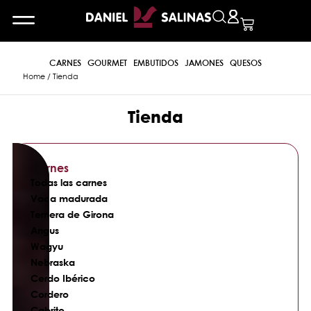
CARNES
GOURMET
EMBUTIDOS
JAMONES
QUESOS
Home
/ Tienda
Tienda
Carnes
Todas las carnes
Vaca madurada
Ternera de Girona
Angus
Wagyu
Nebraska
Cerdo Ibérico
Cordero
Cabrito