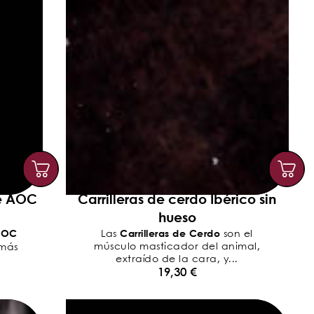
e AOC
Carrilleras de cerdo Ibérico sin
hueso
AOC
Carrilleras de Cerdo
Las
son el
músculo masticador del animal,
 más
extraído de la cara, y...
19,30
€