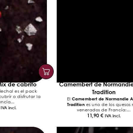
ix de cabrito
Camembert de Normandi
Tradition
lechal es el pack
brir o disfrutar la
Camembert de Normandie 
El
ncia...
Tradition
es uno de los quesos
IVA incl.
venerados de Francia:...
11,90
€
IVA incl.