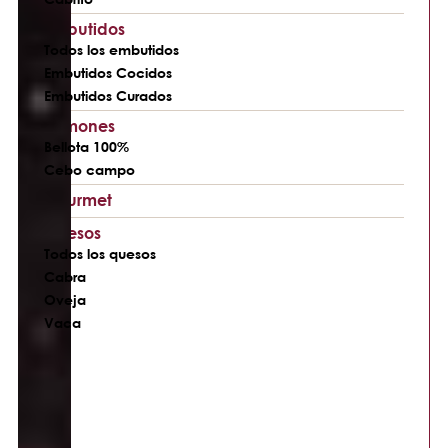
Embutidos
Todos los embutidos
Embutidos Cocidos
Embutidos Curados
Jamones
Bellota 100%
Cebo campo
Gourmet
Quesos
Todos los quesos
Cabra
Oveja
Vaca