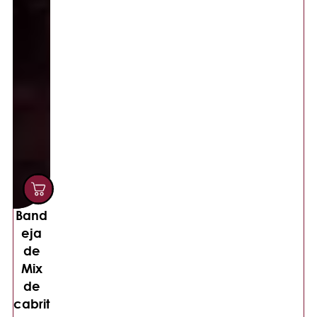
Band
eja
de
Mix
de
cabrit