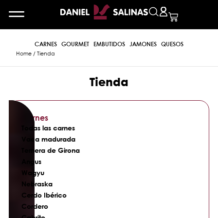
CARNES
GOURMET
EMBUTIDOS
JAMONES
QUESOS
Home
/ Tienda
Tienda
Carnes
Todas las carnes
Vaca madurada
Ternera de Girona
Angus
Wagyu
Nebraska
Cerdo Ibérico
Cordero
Cabrito