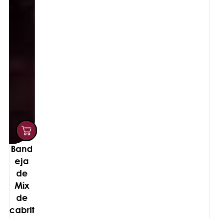
Band
eja
de
Mix
de
cabrit