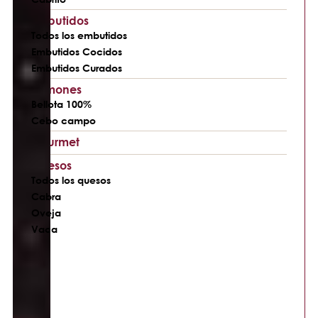
Embutidos
Todos los embutidos
Embutidos Cocidos
Embutidos Curados
Jamones
Bellota 100%
Cebo campo
Gourmet
Quesos
Todos los quesos
Cabra
Oveja
Vaca