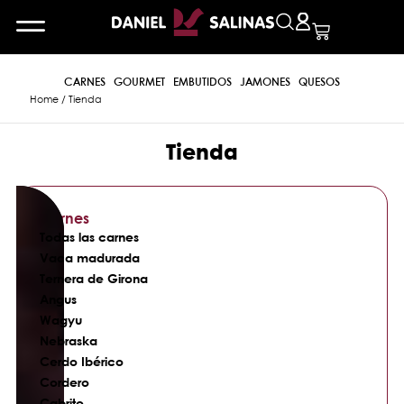
CARNES
GOURMET
EMBUTIDOS
JAMONES
QUESOS
Home
/ Tienda
Tienda
Carnes
Todas las carnes
Vaca madurada
Ternera de Girona
Angus
Wagyu
Nebraska
Cerdo Ibérico
Cordero
Cabrito