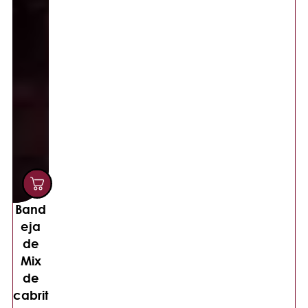
Band
eja
de
Mix
de
cabrit