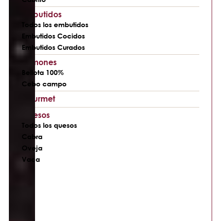
Embutidos
Todos los embutidos
Embutidos Cocidos
Embutidos Curados
Jamones
Bellota 100%
Cebo campo
Gourmet
Quesos
Todos los quesos
Cabra
Oveja
Vaca