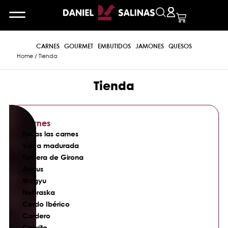
CARNES
GOURMET
EMBUTIDOS
JAMONES
QUESOS
Home
/ Tienda
Tienda
Carnes
Todas las carnes
Vaca madurada
Ternera de Girona
Angus
Wagyu
Nebraska
Cerdo Ibérico
Cordero
Cabrito