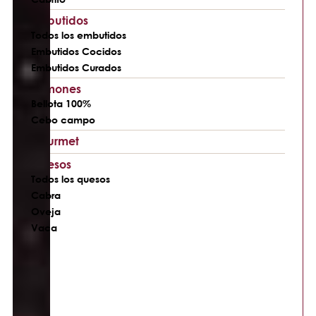
Embutidos
Todos los embutidos
Embutidos Cocidos
Embutidos Curados
Jamones
Bellota 100%
Cebo campo
Gourmet
Quesos
Todos los quesos
Cabra
Oveja
Vaca