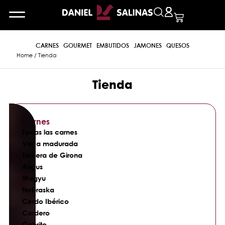
CARNES
GOURMET
EMBUTIDOS
JAMONES
QUESOS
Home
/ Tienda
Tienda
Carnes
Todas las carnes
Vaca madurada
Ternera de Girona
Angus
Wagyu
Nebraska
Cerdo Ibérico
Cordero
Cabrito