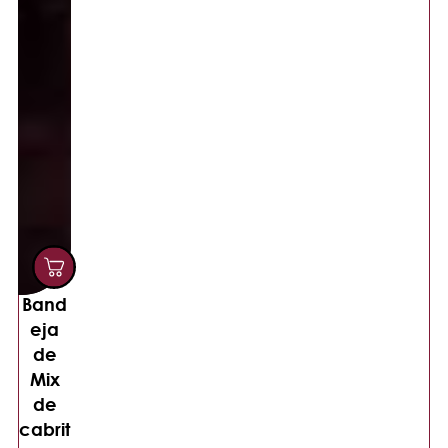
Band
eja
de
Mix
de
cabrit