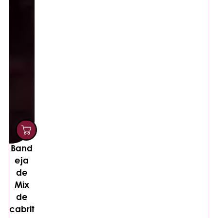
Band
eja
de
Mix
de
cabrit