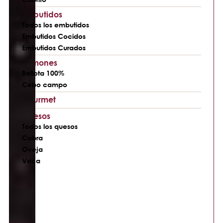
Embutidos
Todos los embutidos
Embutidos Cocidos
Embutidos Curados
Jamones
Bellota 100%
Cebo campo
Gourmet
Quesos
Todos los quesos
Cabra
Oveja
Vaca