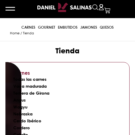
CARNES
GOURMET
EMBUTIDOS
JAMONES
QUESOS
Home
/ Tienda
Tienda
Carnes
Todas las carnes
Vaca madurada
Ternera de Girona
Angus
Wagyu
Nebraska
Cerdo Ibérico
Cordero
Cabrito