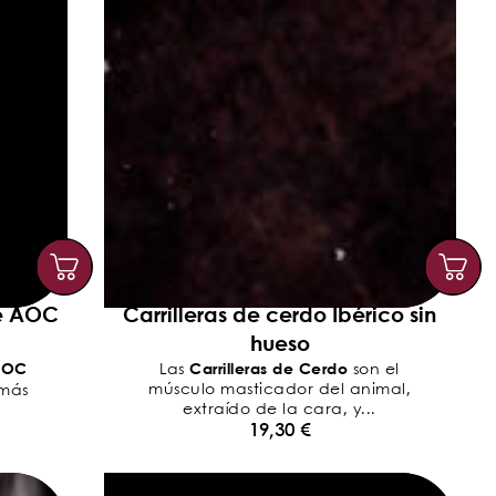
e AOC
Carrilleras de cerdo Ibérico sin
hueso
AOC
Carrilleras de Cerdo
Las
son el
músculo masticador del animal,
 más
extraído de la cara, y...
19,30
€