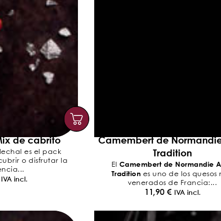
ix de cabrito
Camembert de Normandi
Tradition
lechal es el pack
brir o disfrutar la
Camembert de Normandie 
El
ncia...
Tradition
es uno de los quesos
IVA incl.
venerados de Francia:...
11,90
€
IVA incl.