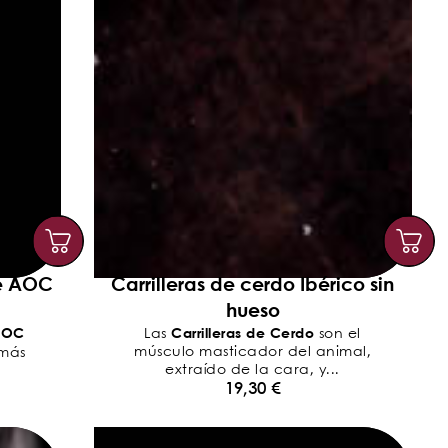
e AOC
Carrilleras de cerdo Ibérico sin
hueso
AOC
Carrilleras de Cerdo
Las
son el
músculo masticador del animal,
 más
extraído de la cara, y...
19,30
€