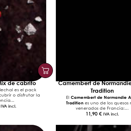
ix de cabrito
Camembert de Normandi
Tradition
lechal es el pack
brir o disfrutar la
Camembert de Normandie 
El
ncia...
Tradition
es uno de los quesos
IVA incl.
venerados de Francia:...
11,90
€
IVA incl.