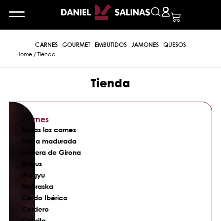
CARNES
GOURMET
EMBUTIDOS
JAMONES
QUESOS
Home
/ Tienda
Tienda
Carnes
Todas las carnes
Vaca madurada
Ternera de Girona
Angus
Wagyu
Nebraska
Cerdo Ibérico
Cordero
Cabrito