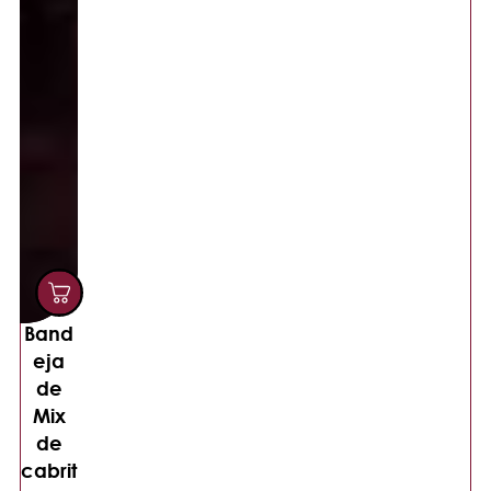
Band
eja
de
Mix
de
cabrit