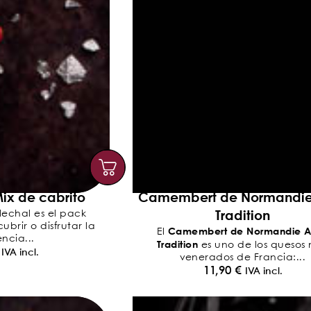
ix de cabrito
Camembert de Normandi
Tradition
lechal es el pack
brir o disfrutar la
Camembert de Normandie 
El
ncia...
Tradition
es uno de los quesos
IVA incl.
venerados de Francia:...
11,90
€
IVA incl.