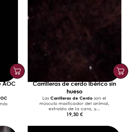
e AOC
Carrilleras de cerdo Ibérico sin
hueso
AOC
Carrilleras de Cerdo
Las
son el
músculo masticador del animal,
 más
extraído de la cara, y...
19,30
€