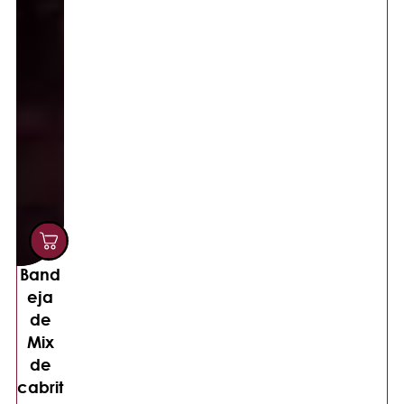
Band
eja
de
Mix
de
cabrit