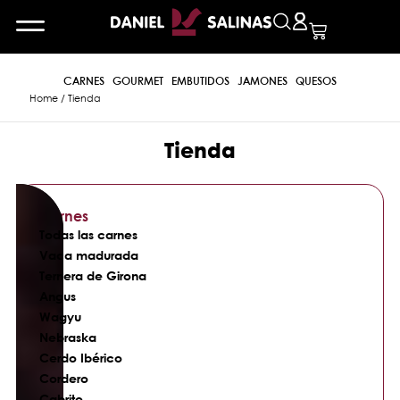
CARNES
GOURMET
EMBUTIDOS
JAMONES
QUESOS
Home
/ Tienda
Tienda
Carnes
Todas las carnes
Vaca madurada
Ternera de Girona
Angus
Wagyu
Nebraska
Cerdo Ibérico
Cordero
Cabrito