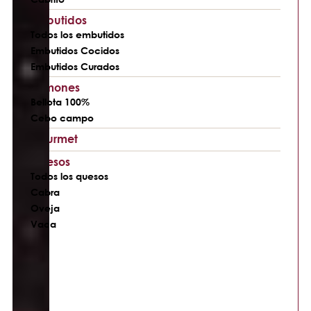
Embutidos
Todos los embutidos
Embutidos Cocidos
Embutidos Curados
Jamones
Bellota 100%
Cebo campo
Gourmet
Quesos
Todos los quesos
Cabra
Oveja
Vaca