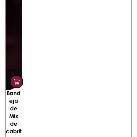
Band
eja
de
Mix
de
cabrit