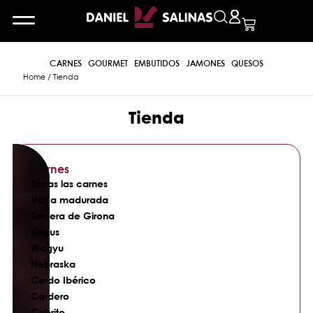
CARNES
GOURMET
EMBUTIDOS
JAMONES
QUESOS
Home
/ Tienda
Tienda
Carnes
Todas las carnes
Vaca madurada
Ternera de Girona
Angus
Wagyu
Nebraska
Cerdo Ibérico
Cordero
Cabrito