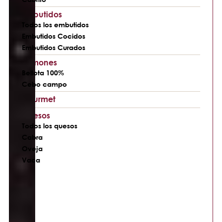
Embutidos
Todos los embutidos
Embutidos Cocidos
Embutidos Curados
Jamones
Bellota 100%
Cebo campo
Gourmet
Quesos
Todos los quesos
Cabra
Oveja
Vaca