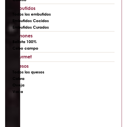
Embutidos
Todos los embutidos
Embutidos Cocidos
Embutidos Curados
Jamones
Bellota 100%
Cebo campo
Gourmet
Quesos
Todos los quesos
Cabra
Oveja
Vaca