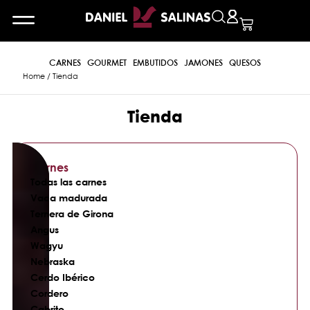
CARNES
GOURMET
EMBUTIDOS
JAMONES
QUESOS
Home
/ Tienda
Tienda
Carnes
Todas las carnes
Vaca madurada
Ternera de Girona
Angus
Wagyu
Nebraska
Cerdo Ibérico
Cordero
Cabrito