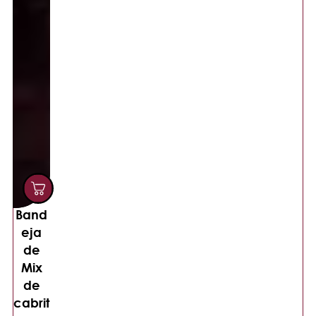
Band
eja
de
Mix
de
cabrit