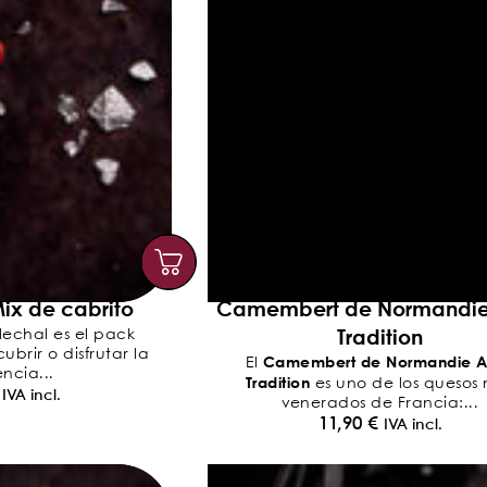
ix de cabrito
Camembert de Normandi
Tradition
lechal es el pack
brir o disfrutar la
Camembert de Normandie 
El
ncia...
Tradition
es uno de los quesos
IVA incl.
venerados de Francia:...
11,90
€
IVA incl.