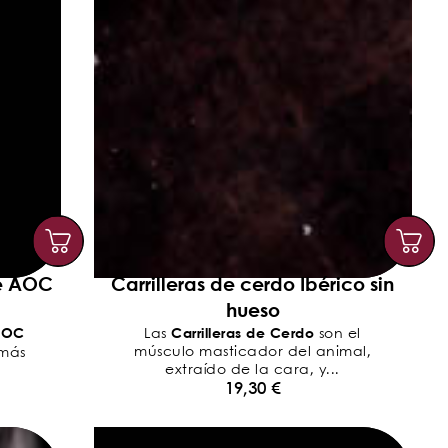
e AOC
Carrilleras de cerdo Ibérico sin
hueso
AOC
Carrilleras de Cerdo
Las
son el
músculo masticador del animal,
 más
extraído de la cara, y...
19,30
€